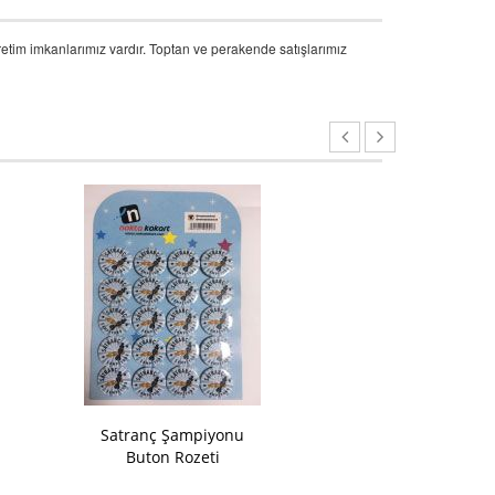
üretim imkanlarımız vardır. Toptan ve perakende satışlarımız
Satranç Şampiyonu
Ben Okuyor
Buton Rozeti
Buton 