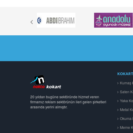
KOKART
Kumaş K
Saten K
20 yıldan bugüne sektöründe hizmet veren
Yaka Kok
firmamız reklam sektörünün ileri gelen şirketleri
arasında yerini almıştır.
Metal Ko
Okuma B
Meme Ka