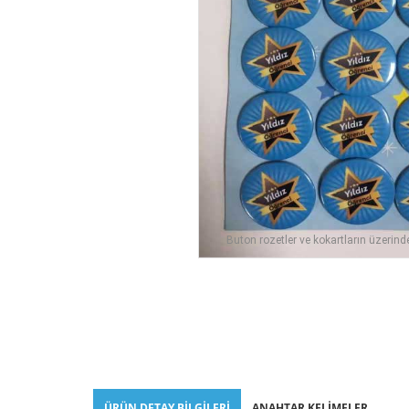
Buton rozetler ve kokartların üzerind
ÜRÜN DETAY BILGILERI
ANAHTAR KELIMELER