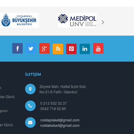
İLETİŞİM
Zeyrek Mah. Hattat İzzet Sok.
ı
No:31/A Fatih / İstanbul
ılar Günü
0 212 532 32 37
0542 718 52 85
şının
noktaplaket@gmail.com
ler Günü
noktakokart@gmail.com