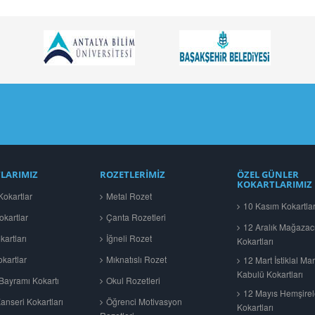
LARIMIZ
ROZETLERİMİZ
ÖZEL GÜNLER
KOKARTLARIMIZ
okartlar
Metal Rozet
10 Kasım Kokartlar
okartlar
Çanta Rozetleri
12 Aralık Mağazac
artları
İğneli Rozet
Kokartları
kartlar
Mıknatıslı Rozet
12 Mart İstiklal Mar
Kabulü Kokartları
ayramı Kokartı
Okul Rozetleri
12 Mayıs Hemşire
nseri Kokartları
Öğrenci Motivasyon
Kokartları