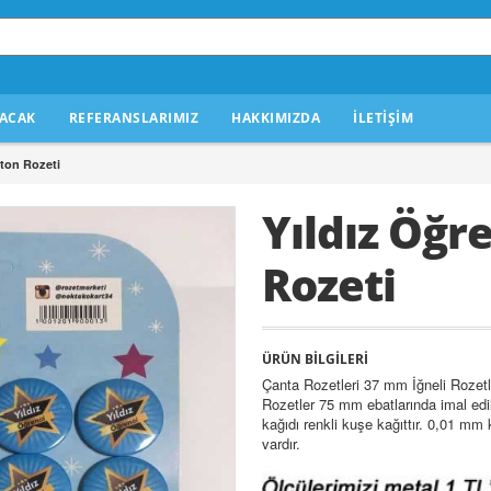
ACAK
REFERANSLARIMIZ
HAKKIMIZDA
İLETİŞİM
uton Rozeti
Yıldız Öğr
Rozeti
ÜRÜN BİLGİLERİ
Çanta Rozetleri 37 mm İğneli Roze
Rozetler 75 mm ebatlarında imal edi
kağıdı renkli kuşe kağıttır. 0,01 mm
vardır.