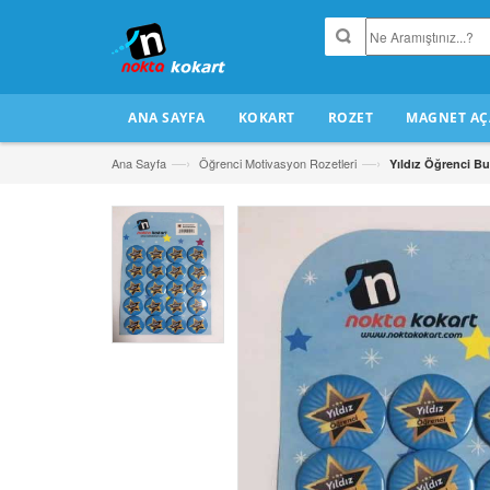
ANA SAYFA
KOKART
ROZET
MAGNET AÇ
—›
—›
Ana Sayfa
Öğrenci Motivasyon Rozetleri
Yıldız Öğrenci B