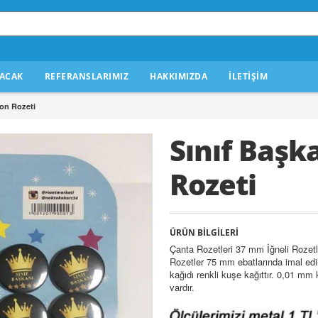
ACAK
REFERANSLARIMIZ
HAKKIMIZDA
İLETİŞİM
ton Rozeti
Sınıf Başk
Rozeti
ÜRÜN BİLGİLERİ
Çanta Rozetleri 37 mm İğneli Roze
Rozetler 75 mm ebatlarında imal edi
kağıdı renkli kuşe kağıttır. 0,01 mm
vardır.