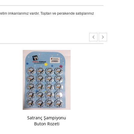
üretim imkanlarımız vardır. Toptan ve perakende satışlarımız
Satranç Şampiyonu
Ben Okuyor
Buton Rozeti
Buton 