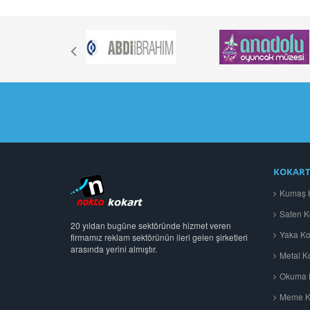
KOKART
Kumaş K
Saten K
20 yıldan bugüne sektöründe hizmet veren
Yaka Kok
firmamız reklam sektörünün ileri gelen şirketleri
arasında yerini almıştır.
Metal Ko
Okuma B
Meme Ka