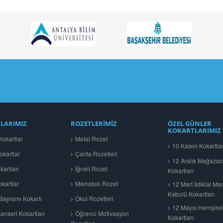
LARIMIZ
ROZETLERİMİZ
ÖZEL GÜNLER
KOKARTLARIMIZ
okartlar
Metal Rozet
10 Kasım Kokartlar
okartlar
Çanta Rozetleri
12 Aralık Mağazac
artları
İğneli Rozet
Kokartları
kartlar
Mıknatıslı Rozet
12 Mart İstiklal Mar
Kabulü Kokartları
ayramı Kokartı
Okul Rozetleri
12 Mayıs Hemşire
nseri Kokartları
Öğrenci Motivasyon
Kokartları