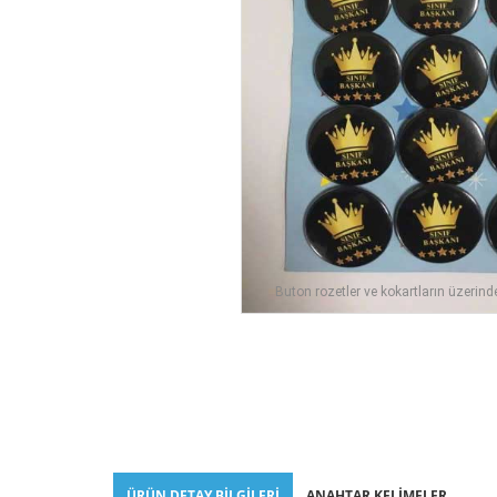
Buton rozetler ve kokartların üzerind
ÜRÜN DETAY BILGILERI
ANAHTAR KELIMELER