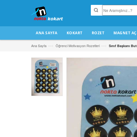
ANA SAYFA
KOKART
ROZET
MAGNET AÇ
—›
—›
Ana Sayfa
Öğrenci Motivasyon Rozetleri
Sınıf Başkanı Bu