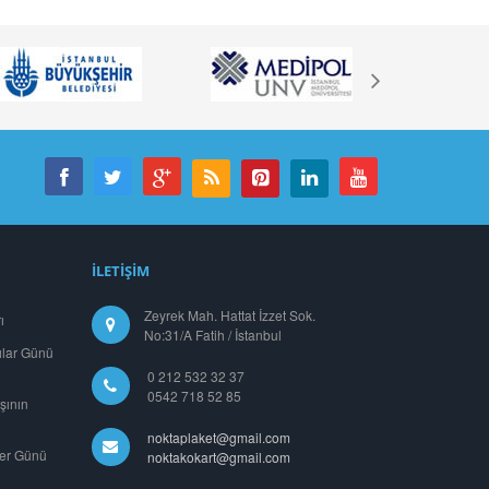
İLETİŞİM
Zeyrek Mah. Hattat İzzet Sok.
ı
No:31/A Fatih / İstanbul
ılar Günü
0 212 532 32 37
0542 718 52 85
şının
noktaplaket@gmail.com
ler Günü
noktakokart@gmail.com