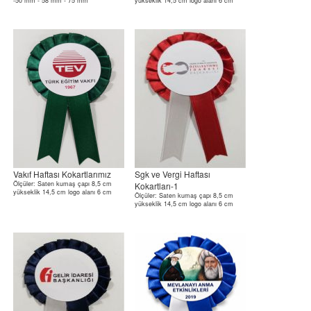
-50 mm - 58 mm - 75 mm
yükseklik 14,5 cm logo alanı 6 cm
Vakıf Haftası Kokartlarımız
Sgk ve Vergi Haftası
Ölçüler: Saten kumaş çapı 8,5 cm
Kokartları-1
yükseklik 14,5 cm logo alanı 6 cm
Ölçüler: Saten kumaş çapı 8,5 cm
yükseklik 14,5 cm logo alanı 6 cm