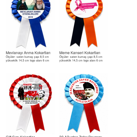
Mevlanayı Anma Kokartları
Meme Kanseri Kokartları
Ölçüler: saten kumaş çapı 8,5 cm
Ölçüler: saten kumaş çapı 8,5 cm
yükseklik 14,5 cm logo alanı 6 cm
yükseklik 14,5 cm logo alanı 6 cm
Çift Sıra Kokartlar
30 Ağustos Zafer Bayramı