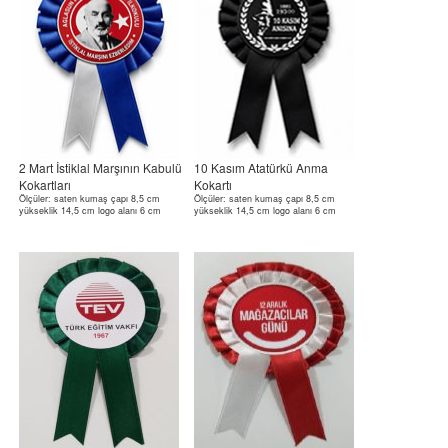
2 Mart İstiklal Marşının Kabulü
10 Kasım Atatürkü Anma
Kokartları
Kokartı
Ölçüler: saten kumaş çapı 8,5 cm
Ölçüler: saten kumaş çapı 8,5 cm
yükseklik 14,5 cm logo alanı 6 cm
yükseklik 14,5 cm logo alanı 6 cm