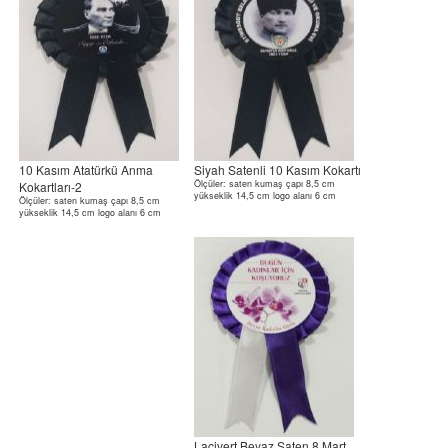
10 Kasım Atatürkü Anma
Siyah Satenli 10 Kasım Kokartı
Ölçüler: saten kumaş çapı 8,5 cm
Kokartları-2
yükseklik 14,5 cm logo alanı 6 cm
Ölçüler: saten kumaş çapı 8,5 cm
yükseklik 14,5 cm logo alanı 6 cm
Lacivert Beyaz Saten 8 Mart