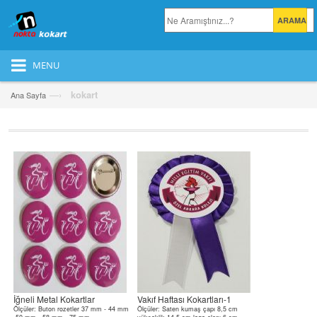
MENU
—›
kokart
Ana Sayfa
İğneli Metal Kokartlar
Vakıf Haftası Kokartları-1
Ölçüler: Buton rozetler 37 mm - 44 mm
Ölçüler: Saten kumaş çapı 8,5 cm