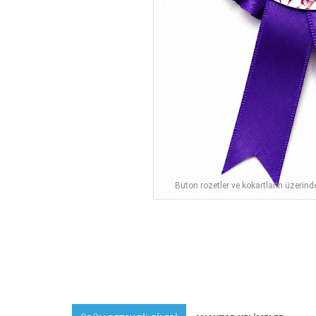
Buton rozetler ve kokartların üzerind