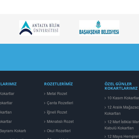
LARIMIZ
ROZETLERİMİZ
ÖZEL GÜNLER
KOKARTLARIMIZ
okartlar
Metal Rozet
10 Kasım Kokartlar
okartlar
Çanta Rozetleri
12 Aralık Mağazac
artları
İğneli Rozet
Kokartları
kartlar
Mıknatıslı Rozet
12 Mart İstiklal Mar
Kabulü Kokartları
ayramı Kokartı
Okul Rozetleri
12 Mayıs Hemşire