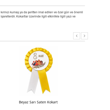
e kırmızı kumaş ya da şeritten imal edilen ve özel gün ve önemli
etlerdir. Kokartlar üzerinde ilgili etkinlikle ilgili yazı ve
Beyaz Ko
Beyaz Sarı Saten Kokart
Kadınlar G