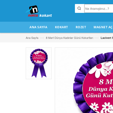
ANA SAYFA
KOKART
ROZET
MAGNET AÇ
—›
—›
Ana Sayfa
8 Mart Dünya Kadınlar Günü Kokartları
Lacivert 