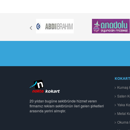
KOKART
Kumaş K
Saten K
20 yıldan bugüne sektöründe hizmet veren
Yaka Kok
firmamız reklam sektörünün ileri gelen şirketleri
arasında yerini almıştır.
Metal Ko
Okuma B