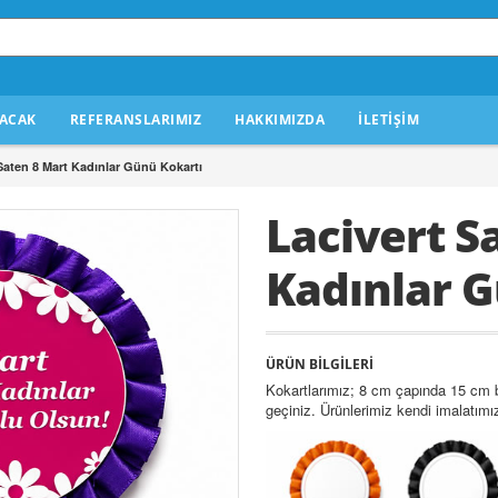
ACAK
REFERANSLARIMIZ
HAKKIMIZDA
İLETİŞİM
Saten 8 Mart Kadınlar Günü Kokartı
Lacivert S
Kadınlar G
ÜRÜN BİLGİLERİ
Kokartlarımız; 8 cm çapında 15 cm boy
geçiniz. Ürünlerimiz kendi imalatımız