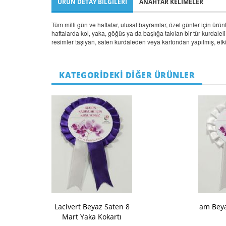
ÜRÜN DETAY BILGILERI
ANAHTAR KELIMELER
Tüm milli gün ve haftalar, ulusal bayramlar, özel günler için ürü
haftalarda kol, yaka, göğüs ya da başlığa takılan bir tür kurdaleli 
resimler taşıyan, saten kurdaleden veya kartondan yapılmış, etkinli
KATEGORİDEKİ DİĞER ÜRÜNLER
Lacivert Beyaz Saten 8
am Beya
Mart Yaka Kokartı