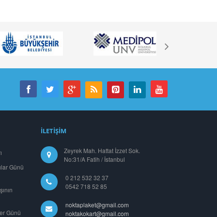
İLETİŞİM
Zeyrek Mah. Hattat İzzet Sok.
ı
No:31/A Fatih / İstanbul
ılar Günü
0 212 532 32 37
0542 718 52 85
şının
noktaplaket@gmail.com
ler Günü
noktakokart@gmail.com