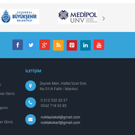
İLETİŞİM
Zeyrek Mah. Hattat İzzet Sok.
ı
No:31/A Fatih / İstanbul
ılar Günü
0 212 532 32 37
0542 718 52 85
şının
noktaplaket@gmail.com
ler Günü
noktakokart@gmail.com