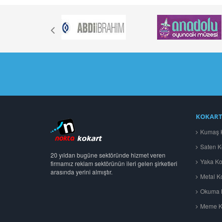
KOKART
Kumaş K
Saten K
20 yıldan bugüne sektöründe hizmet veren
Yaka Kok
firmamız reklam sektörünün ileri gelen şirketleri
arasında yerini almıştır.
Metal Ko
Okuma B
Meme Ka