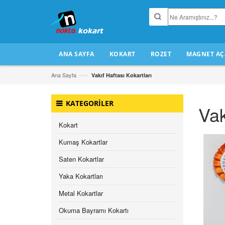
ANA SAYFA
KOKART
ROZET
MAGNET AÇ
—›
Ana Sayfa
Vakıf Haftası Kokartları
KATEGORİLER
Vak
Kokart
Kumaş Kokartlar
Saten Kokartlar
Yaka Kokartları
Metal Kokartlar
Okuma Bayramı Kokartı