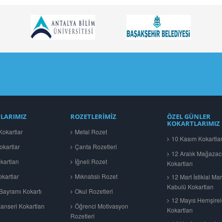
LARIMIZ
ROZETLERİMİZ
ÖZEL GÜNLER
KOKARTLARIMIZ
okartlar
Metal Rozet
10 Kasım Kokartlar
okartlar
Çanta Rozetleri
12 Aralık Mağazac
artları
İğneli Rozet
Kokartları
kartlar
Mıknatıslı Rozet
12 Mart İstiklal Mar
Kabulü Kokartları
ayramı Kokartı
Okul Rozetleri
12 Mayıs Hemşire
nseri Kokartları
Öğrenci Motivasyon
Kokartları
Rozetleri